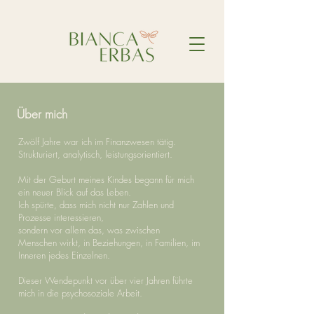
Über mich
Zwölf Jahre war ich im Finanzwesen tätig.
Strukturiert, analytisch, leistungsorientiert.
Mit der Geburt meines Kindes begann für mich
ein neuer Blick auf das Leben.
Ich spürte, dass mich nicht nur Zahlen und
Prozesse interessieren,
sondern vor allem das, was zwischen
Menschen wirkt, in Beziehungen, in Familien, im
Inneren jedes Einzelnen.
Dieser Wendepunkt vor über vier Jahren führte
mich in die psychosoziale Arbeit.