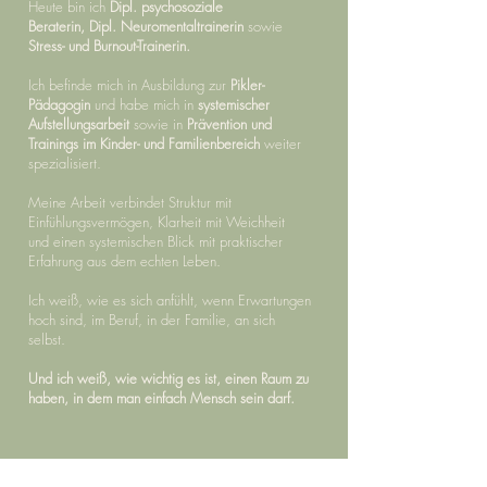
Heute bin ich
Dipl. psychosoziale
Beraterin,
Dipl. Neuromentaltrainerin
sowie
Stress- und Burnout-Trainerin.
Ich befinde mich in Ausbildung zur
Pikler-
Pädagogin
und habe mich in
systemischer
Aufstellungsarbeit
sowie in
Prävention und
Trainings im Kinder- und Familienbereich
weiter
spezialisiert.
Meine Arbeit verbindet Struktur mit
Einfühlungsvermögen, Klarheit mit Weichheit
und einen systemischen Blick mit praktischer
Erfahrung aus dem echten Leben.
Ich weiß, wie es sich anfühlt, wenn Erwartungen
hoch sind, im Beruf, in der Familie, an sich
selbst.
Und ich weiß, wie wichtig es ist, einen Raum zu
haben, in dem man einfach Mensch sein darf.
Bianca Erbas